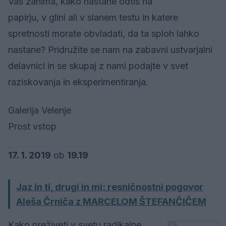
Vas zanima, kako nastane odtis na
papirju, v glini ali v slanem testu in katere
spretnosti morate obvladati, da ta sploh lahko
nastane? Pridružite se nam na zabavni ustvarjalni
delavnici in se skupaj z nami podajte v svet
raziskovanja in eksperimentiranja.
Galerija Velenje
Prost vstop
17. 1. 2019
ob
19.19
Jaz in ti, drugi in mi: resničnostni pogovor
Aleša Črniča z MARCELOM ŠTEFANČIČEM
Kako preživeti v svetu radikalne