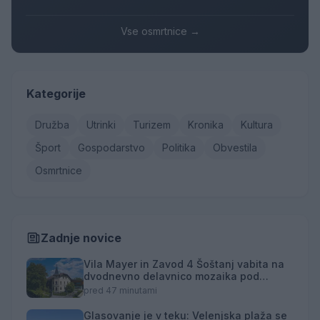
Vse osmrtnice →
Kategorije
Družba
Utrinki
Turizem
Kronika
Kultura
Šport
Gospodarstvo
Politika
Obvestila
Osmrtnice
Zadnje novice
Vila Mayer in Zavod 4 Šoštanj vabita na
dvodnevno delavnico mozaika pod
mentorstvom Mojce Marije Černivšek
pred 47 minutami
Glasovanje je v teku: Velenjska plaža se