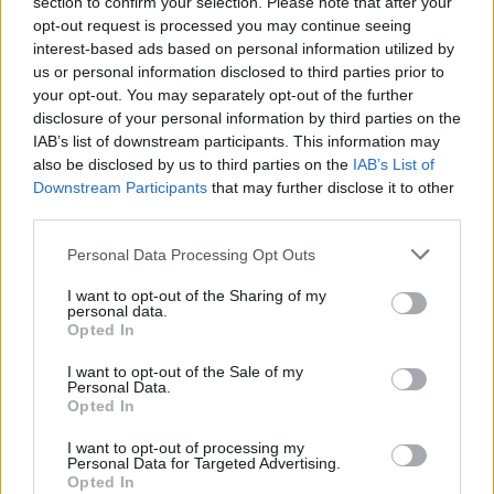
section to confirm your selection. Please note that after your
avtorji in založbe iz Šaleške doline,
opt-out request is processed you may continue seeing
interest-based ads based on personal information utilized by
bodo predstavljene knjige, časopisi, glasbeni in
us or personal information disclosed to third parties prior to
video posnetki, ki so izšli leta 2018. Razstavo bo
your opt-out. You may separately opt-out of the further
disclosure of your personal information by third parties on the
pripravil Silvo Grmovšek.
IAB’s list of downstream participants. This information may
also be disclosed by us to third parties on the
IAB’s List of
Knjižnica Velenje (Osrednje razstavišče)
Downstream Participants
that may further disclose it to other
third parties.
Prost vstop
Personal Data Processing Opt Outs
3. 12. 2018 - 31. 1. 2019
I want to opt-out of the Sharing of my
personal data.
Opted In
Pehar suhih hrušk
I want to opt-out of the Sale of my
Personal Data.
Otroci Vrtca Velenje so se v letošnjem
Opted In
Cankarjevem letu v okviru projekta
I want to opt-out of processing my
Personal Data for Targeted Advertising.
»Zavrtimo čas nazaj« seznanili z
Opted In