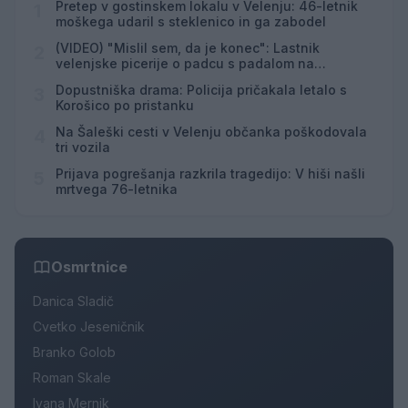
Pretep v gostinskem lokalu v Velenju: 46-letnik
1
moškega udaril s steklenico in ga zabodel
(VIDEO) "Mislil sem, da je konec": Lastnik
2
velenjske picerije o padcu s padalom na
Hrvaškem
Dopustniška drama: Policija pričakala letalo s
3
Korošico po pristanku
Na Šaleški cesti v Velenju občanka poškodovala
4
tri vozila
Prijava pogrešanja razkrila tragedijo: V hiši našli
5
mrtvega 76-letnika
Osmrtnice
Danica Sladič
Cvetko Jeseničnik
Branko Golob
Roman Skale
Ivana Mernik