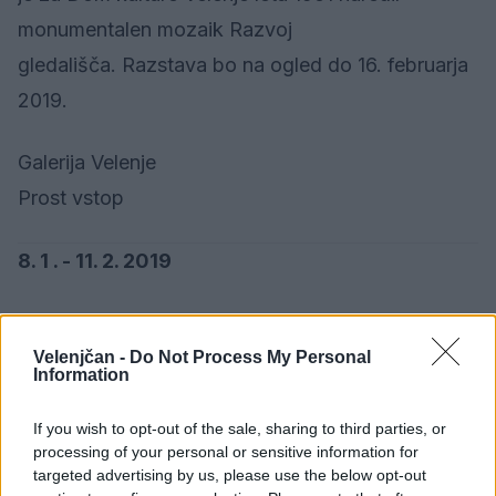
monumentalen mozaik Razvoj
gledališča. Razstava bo na ogled do 16. februarja
2019.
Galerija Velenje
Prost vstop
8. 1 . - 11. 2. 2019
Ustvarjeno doma 2018: razstava tiskovin in
Velenjčan -
Do Not Process My Personal
zgoščenk iz občin Velenje, Šoštanj in
Information
Šmartno ob Paki iz leta 2018
If you wish to opt-out of the sale, sharing to third parties, or
Na tradicionalni pregledni razstavi
processing of your personal or sensitive information for
targeted advertising by us, please use the below opt-out
tiskovin in zgoščenk, ki so jih izdali