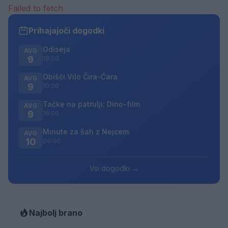
Failed to fetch
Prihajajoči dogodki
Odiseja
AVG
9
19:00
Obišči Vilo Čira-Čara
AVG
9
10:00
Tačke na patrulji: Dino-film
AVG
9
16:00
Minute za šah z Nejcem
AVG
10
09:00
Vsi dogodki →
Najbolj brano