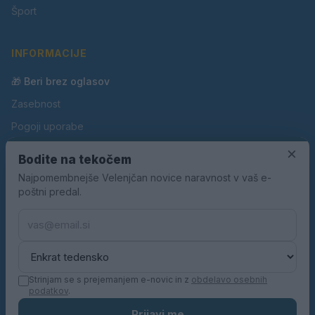
Šport
INFORMACIJE
🎁 Beri brez oglasov
Zasebnost
Pogoji uporabe
×
Piškotki
Bodite na tekočem
Oglaševanje
Najpomembnejše Velenjčan novice naravnost v vaš e-
poštni predal.
Kontakt
Pravila nagradnih iger
Pravila volilne kampanje
Strinjam se s prejemanjem e-novic in z
obdelavo osebnih
podatkov
.
© 2026 Velenjčan. Vse pravice pridržane.
Prijavi me