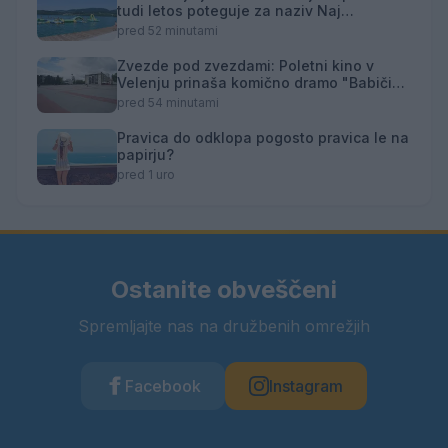
tudi letos poteguje za naziv Naj
kopališče
pred 52 minutami
Zvezde pod zvezdami: Poletni kino v
Velenju prinaša komično dramo "Babičin
vnuk"
pred 54 minutami
Pravica do odklopa pogosto pravica le na
papirju?
pred 1 uro
Ostanite obveščeni
Spremljajte nas na družbenih omrežjih
Facebook
Instagram