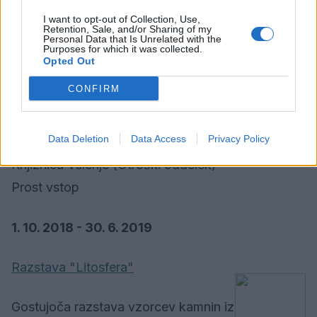
znanim slovenskim pesnikom in pisateljem Ivanom
I want to opt-out of Collection, Use,
Retention, Sale, and/or Sharing of my
Cankarjem. Njegova pripoved Pehar suhih hrušk
Personal Data that Is Unrelated with the
Purposes for which it was collected.
je otroke spodbudila k razmišljanju in raziskovanju
Opted Out
načina življenja nekoč. Svoja spoznanja in
CONFIRM
doživetja te pripovedi ter njenega avtorja so
upodobili v različnih tehnikah.
Data Deletion
Data Access
Privacy Policy
Knjižnica Velenje (Otroški oddelek)
Prost vstop
1. 10. 2018 - 30. 6. 2019
Razstava "Litosfera"
Gostujoča razstava vzorcev kamnin iz