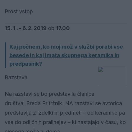
Prost vstop
15. 1 . - 6. 2. 2019
ob
17.00
Kaj počnem, ko moj mož v službi porabi vse
besede in kaj imata skupnega keramika in
predpasnik?
Razstava
Na razstavi se bo predstavila članica
društva, Breda Pritržnik. NA razstavi se avtorica
predstavlja z izdelki in predmeti – od keramike pa
vse do odličnih pralinejev – ki nastajajo v času, ko
njenega moža ni doma.