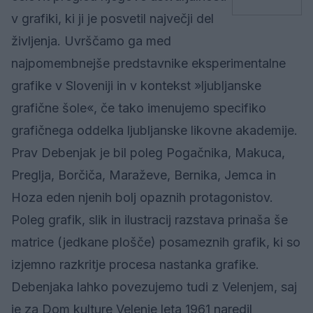
v grafiki, ki ji je posvetil največji del
življenja. Uvrščamo ga med
najpomembnejše predstavnike eksperimentalne
grafike v Sloveniji in v kontekst »ljubljanske
grafične šole«, če tako imenujemo specifiko
grafičnega oddelka ljubljanske likovne akademije.
Prav Debenjak je bil poleg Pogačnika, Makuca,
Preglja, Borčiča, Maraževe, Bernika, Jemca in
Hoza eden njenih bolj opaznih protagonistov.
Poleg grafik, slik in ilustracij razstava prinaša še
matrice (jedkane plošče) posameznih grafik, ki so
izjemno razkritje procesa nastanka grafike.
Debenjaka lahko povezujemo tudi z Velenjem, saj
je za Dom kulture Velenje leta 1961 naredil