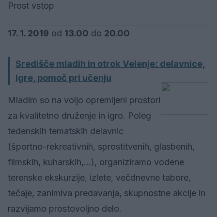
Prost vstop
17. 1. 2019
od
13.00
do
20.00
Središče mladih in otrok Velenje: delavnice,
igre, pomoč pri učenju
Mladim so na voljo opremljeni prostori
za kvalitetno druženje in igro. Poleg
tedenskih tematskih delavnic
(športno-rekreativnih, sprostitvenih, glasbenih,
filmskih, kuharskih,…), organiziramo vodene
terenske ekskurzije, izlete, večdnevne tabore,
tečaje, zanimiva predavanja, skupnostne akcije in
razvijamo prostovoljno delo.