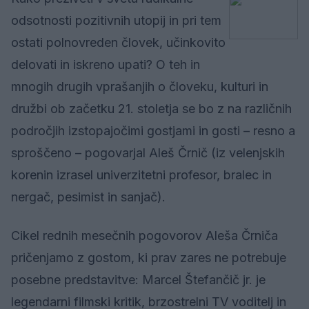
odsotnosti pozitivnih utopij in pri tem
ostati polnovreden človek, učinkovito
delovati in iskreno upati? O teh in
mnogih drugih vprašanjih o človeku, kulturi in
družbi ob začetku 21. stoletja se bo z na različnih
področjih izstopajočimi gostjami in gosti – resno a
sproščeno – pogovarjal Aleš Črnič (iz velenjskih
korenin izrasel univerzitetni profesor, bralec in
nergač, pesimist in sanjač).
Cikel rednih mesečnih pogovorov Aleša Črniča
pričenjamo z gostom, ki prav zares ne potrebuje
posebne predstavitve: Marcel Štefančič jr. je
legendarni filmski kritik, brzostrelni TV voditelj in