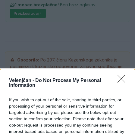
🎁
1 mesec brezplačno!
Beri brez oglasov
Preizkusi zdaj
Opozorilo:
Po 297. členu Kazenskega zakonika je
posameznik kazensko odgovoren za javno spodbujanje
sovraštva, nasilja ali nestrpnosti. Komentarji z žaljivimi,
rasističnimi, diskriminatornimi ali nezakonitimi vsebinami
Velenjčan -
Do Not Process My Personal
Information
bodo odstranjeni.
Pravila komentiranja →
If you wish to opt-out of the sale, sharing to third parties, or
Failed to fetch
processing of your personal or sensitive information for
targeted advertising by us, please use the below opt-out
Prihajajoči dogodki
section to confirm your selection. Please note that after your
opt-out request is processed you may continue seeing
Pesem kita grbavca
AVG
interest-based ads based on personal information utilized by