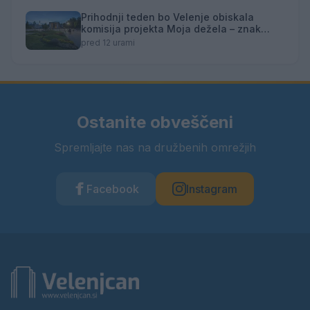
Prihodnji teden bo Velenje obiskala
komisija projekta Moja dežela – znak
gostoljubnosti
pred 12 urami
Ostanite obveščeni
Spremljajte nas na družbenih omrežjih
Facebook
Instagram