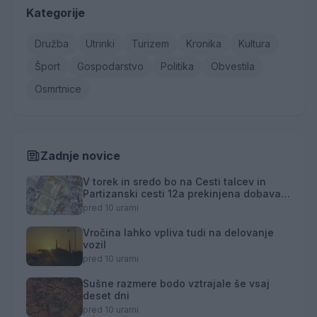
Kategorije
Družba
Utrinki
Turizem
Kronika
Kultura
Šport
Gospodarstvo
Politika
Obvestila
Osmrtnice
Zadnje novice
V torek in sredo bo na Cesti talcev in
Partizanski cesti 12a prekinjena dobava
toplotne energije
pred 10 urami
Vročina lahko vpliva tudi na delovanje
vozil
pred 10 urami
Sušne razmere bodo vztrajale še vsaj
deset dni
pred 10 urami