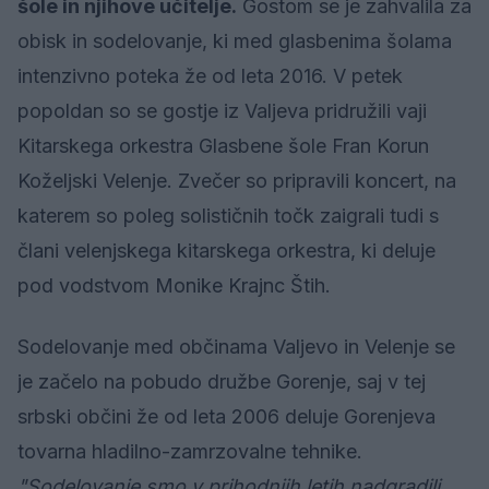
šole in njihove učitelje.
Gostom se je zahvalila za
obisk in sodelovanje, ki med glasbenima šolama
intenzivno poteka že od leta 2016. V petek
popoldan so se gostje iz Valjeva pridružili vaji
Kitarskega orkestra Glasbene šole Fran Korun
Koželjski Velenje. Zvečer so pripravili koncert, na
katerem so poleg solističnih točk zaigrali tudi s
člani velenjskega kitarskega orkestra, ki deluje
pod vodstvom Monike Krajnc Štih.
Sodelovanje med občinama Valjevo in Velenje se
je začelo na pobudo družbe Gorenje, saj v tej
srbski občini že od leta 2006 deluje Gorenjeva
tovarna hladilno-zamrzovalne tehnike.
"Sodelovanje smo v prihodnjih letih nadgradili