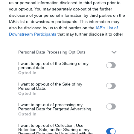
7
18:00
us or personal information disclosed to third parties prior to
your opt-out. You may separately opt-out of the further
Smrt Robina Hooda
AVG
disclosure of your personal information by third parties on the
7
20:30
IAB’s list of downstream participants. This information may
Večer pesmi Đorđa Balaševića
also be disclosed by us to third parties on the
IAB’s List of
AVG
7
20:00
Downstream Participants
that may further disclose it to other
third parties.
Fuj, gosenica!
AVG
8
10:00
Personal Data Processing Opt Outs
I want to opt-out of the Sharing of my
Vsi dogodki →
personal data.
Opted In
I want to opt-out of the Sale of my
Personal Data.
Najbolj brano
Opted In
Pretep v gostinskem lokalu v Velenju: 46-letnik
1
I want to opt-out of processing my
moškega udaril s steklenico in ga zabodel
Personal Data for Targeted Advertising.
Opted In
(VIDEO) "Mislil sem, da je konec": Lastnik
2
velenjske picerije o padcu s padalom na
I want to opt-out of Collection, Use,
Hrvaškem
Retention, Sale, and/or Sharing of my
Dopustniška drama: Policija pričakala letalo s
3
Personal Data that Is Unrelated with the