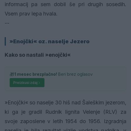
informacij pa sem dobil še pri drugih sosedih.
Vsem prav lepa hvala.
--
»Enojčki« oz. naselje Jezero
Kako so nastali »enojčki«
🎁
1 mesec brezplačno!
Beri brez oglasov
Preizkusi zdaj
»Enojčki« so naselje 30 hiš nad Šaleškim jezerom,
ki ga je gradil Rudnik lignita Velenje (RLV) za
svoje zaposlene v letih 1954 do 1956. Izgradnja
naselja je bila rezultat vizije vodstva rudnika, v