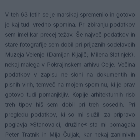
V teh 63 letih se je marsikaj spremenilo in gotovo
je kaj tudi vredno spomina. Pri zbiranju podatkov
sem imel kar precej težav. Še največ podatkov in
stare fotografije sem dobil pri prijaznih sodelavcih
Muzeja Velenje (Damijan Kljajič; Milena Slatinjek),
nekaj malega v Pokrajinskem arhivu Celje. Večina
podatkov v zapisu ne sloni na dokumentih in
pisnih virih, temveč na mojem spominu, ki je prav
gotovo tudi pomanjkljiv. Kopije arhitekturnih risb
treh tipov hiš sem dobil pri treh sosedih. Pri
pregledu podatkov, ki so mi služili za pripravo
poglavja »Stanovalci, družine« sta mi pomagala
Peter Tratnik in Mija Čuljak, kar nekaj zanimivih