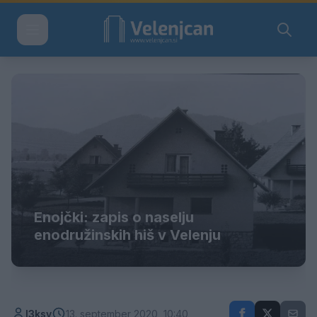
Enojčki: zapis o naselju
enodružinskih hiš v Velenju
l3ksy
13. september 2020, 10:40