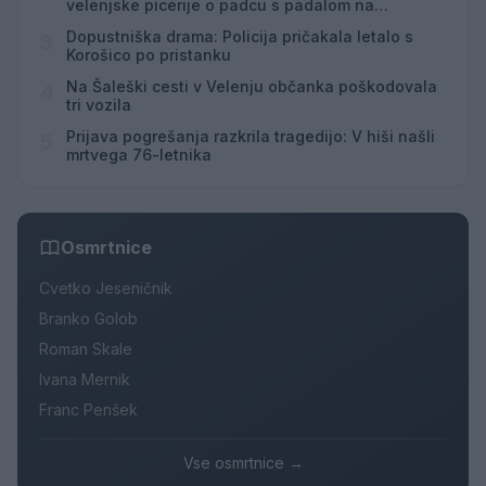
velenjske picerije o padcu s padalom na
Hrvaškem
Dopustniška drama: Policija pričakala letalo s
3
Korošico po pristanku
Na Šaleški cesti v Velenju občanka poškodovala
4
tri vozila
Prijava pogrešanja razkrila tragedijo: V hiši našli
5
mrtvega 76-letnika
Osmrtnice
Cvetko Jeseničnik
Branko Golob
Roman Skale
Ivana Mernik
Franc Penšek
Vse osmrtnice →