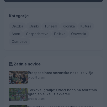
Kategorije
Družba
Utrinki
Turizem
Kronika
Kultura
Šport
Gospodarstvo
Politika
Obvestila
Osmrtnice
Zadnje novice
Brezposelnost sezonsko nekoliko višja
pred 5 urami
Torkove igrarije: Otroci bodo na tokratnih
igrarijah slikali z akvareli
pred 5 urami