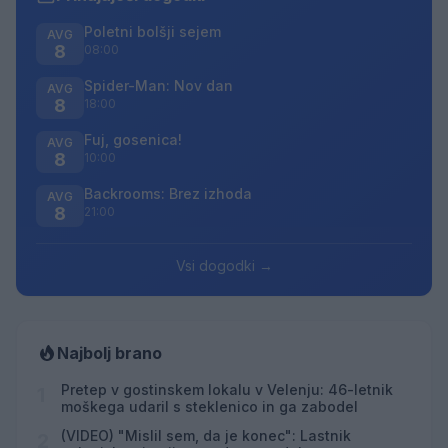
Poletni bolšji sejem
AVG
8
08:00
Spider-Man: Nov dan
AVG
8
18:00
Fuj, gosenica!
AVG
8
10:00
Backrooms: Brez izhoda
AVG
8
21:00
Vsi dogodki →
Najbolj brano
Pretep v gostinskem lokalu v Velenju: 46-letnik
1
moškega udaril s steklenico in ga zabodel
(VIDEO) "Mislil sem, da je konec": Lastnik
2