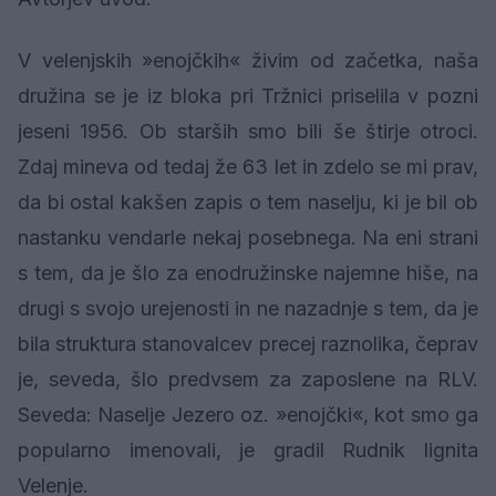
V velenjskih »enojčkih« živim od začetka, naša
družina se je iz bloka pri Tržnici priselila v pozni
jeseni 1956. Ob starših smo bili še štirje otroci.
Zdaj mineva od tedaj že 63 let in zdelo se mi prav,
da bi ostal kakšen zapis o tem naselju, ki je bil ob
nastanku vendarle nekaj posebnega. Na eni strani
s tem, da je šlo za enodružinske najemne hiše, na
drugi s svojo urejenosti in ne nazadnje s tem, da je
bila struktura stanovalcev precej raznolika, čeprav
je, seveda, šlo predvsem za zaposlene na RLV.
Seveda: Naselje Jezero oz. »enojčki«, kot smo ga
popularno imenovali, je gradil Rudnik lignita
Velenje.