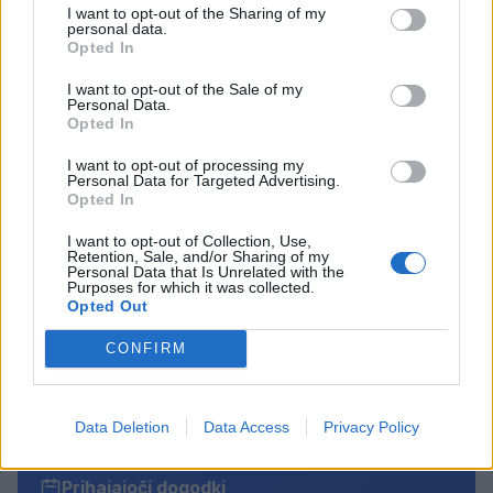
I want to opt-out of the Sharing of my
personal data.
Opted In
I want to opt-out of the Sale of my
Personal Data.
Opted In
I want to opt-out of processing my
Personal Data for Targeted Advertising.
Opted In
I want to opt-out of Collection, Use,
Retention, Sale, and/or Sharing of my
Opozorilo:
Po 297. členu Kazenskega zakonika je
Personal Data that Is Unrelated with the
Purposes for which it was collected.
posameznik kazensko odgovoren za javno spodbujanje
Opted Out
sovraštva, nasilja ali nestrpnosti. Komentarji z žaljivimi,
rasističnimi, diskriminatornimi ali nezakonitimi vsebinami
CONFIRM
bodo odstranjeni.
Pravila komentiranja →
Data Deletion
Data Access
Privacy Policy
Failed to fetch
Prihajajoči dogodki