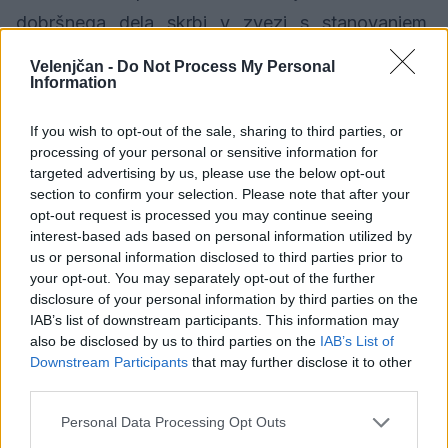
dobršnega dela skrbi v zvezi s stanovanjem,
zagotavljanjem normalnih pogojev za življenje
Velenjčan -
Do Not Process My Personal
Information
družine. V glavnem so gradili večstanovanjske
zgradbe in vrstne hiše. Nekaj večstanovanjskih
If you wish to opt-out of the sale, sharing to third parties, or
hiš je velenjski premogovnik, za vodstvene
processing of your personal or sensitive information for
targeted advertising by us, please use the below opt-out
delavce, zgradil že pred II. svet. vojno v Pesju.
section to confirm your selection. Please note that after your
opt-out request is processed you may continue seeing
interest-based ads based on personal information utilized by
...
us or personal information disclosed to third parties prior to
your opt-out. You may separately opt-out of the further
Celoten zapis si lahko preberete s klikom
TUKAJ.
disclosure of your personal information by third parties on the
IAB’s list of downstream participants. This information may
also be disclosed by us to third parties on the
IAB’s List of
Downstream Participants
that may further disclose it to other
third parties.
Personal Data Processing Opt Outs