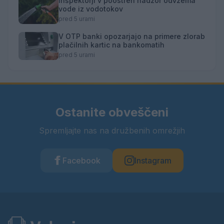
Inšpektorji v poostren nadzor odvzema
vode iz vodotokov
pred 5 urami
V OTP banki opozarjajo na primere zlorab
plačilnih kartic na bankomatih
pred 5 urami
Ostanite obveščeni
Spremljajte nas na družbenih omrežjih
Facebook
Instagram