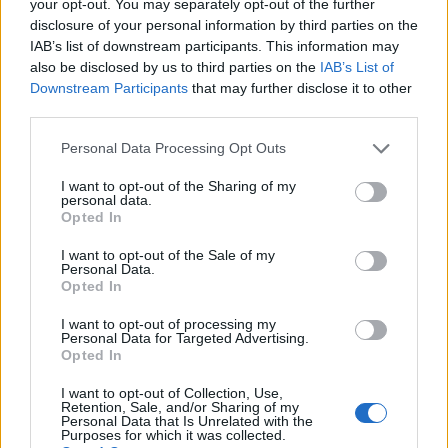
10
your opt-out. You may separately opt-out of the further
disclosure of your personal information by third parties on the
Bralni čajanki
AVG
IAB’s list of downstream participants. This information may
10
09:30
also be disclosed by us to third parties on the
IAB’s List of
Downstream Participants
that may further disclose it to other
ŠŠK RIBNO ‘26
AVG
third parties.
10
Personal Data Processing Opt Outs
Vsi dogodki →
I want to opt-out of the Sharing of my
personal data.
Opted In
Najbolj brano
I want to opt-out of the Sale of my
Personal Data.
Opted In
Pretep v gostinskem lokalu v Velenju: 46-letnik
1
moškega udaril s steklenico in ga zabodel
I want to opt-out of processing my
(VIDEO) "Mislil sem, da je konec": Lastnik
2
Personal Data for Targeted Advertising.
velenjske picerije o padcu s padalom na
Opted In
Hrvaškem
Dopustniška drama: Policija pričakala letalo s
3
I want to opt-out of Collection, Use,
Korošico po pristanku
Retention, Sale, and/or Sharing of my
Personal Data that Is Unrelated with the
Na Šaleški cesti v Velenju občanka poškodovala
4
Purposes for which it was collected.
tri vozila