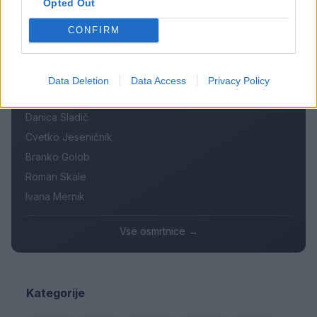
Opted Out
Prijava pogrešanja razkrila tragedijo: V hiši našli
5
mrtvega 76-letnika
CONFIRM
Data Deletion
Data Access
Privacy Policy
Osmrtnice
Danica Sladič
Cvetko Jeseničnik
Branko Golob
Roman Skale
Ivana Mernik
Vse osmrtnice →
Kategorije