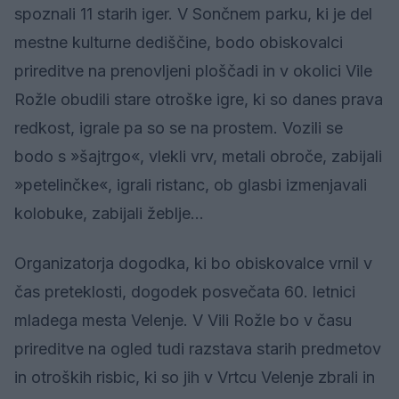
spoznali 11 starih iger. V Sončnem parku, ki je del
mestne kulturne dediščine, bodo obiskovalci
prireditve na prenovljeni ploščadi in v okolici Vile
Rožle obudili stare otroške igre, ki so danes prava
redkost, igrale pa so se na prostem. Vozili se
bodo s »šajtrgo«, vlekli vrv, metali obroče, zabijali
»petelinčke«, igrali ristanc, ob glasbi izmenjavali
kolobuke, zabijali žeblje…
Organizatorja dogodka, ki bo obiskovalce vrnil v
čas preteklosti, dogodek posvečata 60. letnici
mladega mesta Velenje. V Vili Rožle bo v času
prireditve na ogled tudi razstava starih predmetov
in otroških risbic, ki so jih v Vrtcu Velenje zbrali in