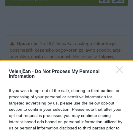
Opozorilo:
Po 297. členu Kazenskega zakonika je
posameznik kazensko odgovoren za javno spodbujanje
sovraštva, nasilja ali nestrpnosti. Komentarji z žaljivimi,
rasističnimi, diskriminatornimi ali nezakonitimi vsebinami
bodo odstranjeni.
Pravila komentiranja →
Velenjčan -
Do Not Process My Personal
Information
Failed to fetch
If you wish to opt-out of the sale, sharing to third parties, or
processing of your personal or sensitive information for
Prihajajoči dogodki
targeted advertising by us, please use the below opt-out
section to confirm your selection. Please note that after your
Minute za šah z Nejcem
AVG
opt-out request is processed you may continue seeing
10
09:00
interest-based ads based on personal information utilized by
us or personal information disclosed to third parties prior to
Aktivne poletne počitnice
AVG