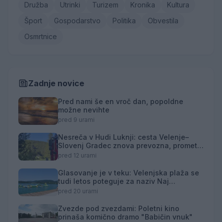
Družba
Utrinki
Turizem
Kronika
Kultura
Šport
Gospodarstvo
Politika
Obvestila
Osmrtnice
Zadnje novice
Pred nami še en vroč dan, popoldne
možne nevihte
pred 9 urami
Nesreča v Hudi Luknji: cesta Velenje–
Slovenj Gradec znova prevozna, promet
izmenično enosmeren
pred 12 urami
Glasovanje je v teku: Velenjska plaža se
tudi letos poteguje za naziv Naj
kopališče
pred 20 urami
Zvezde pod zvezdami: Poletni kino
prinaša komično dramo "Babičin vnuk"