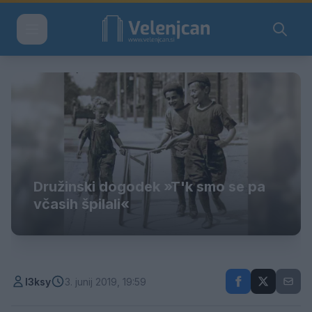
Družinski dogodek »T'k smo se pa
včasih špilali«
l3ksy
3. junij 2019, 19:59