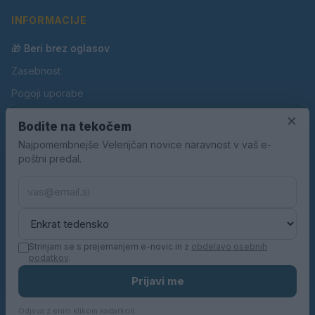
INFORMACIJE
🎁 Beri brez oglasov
Zasebnost
Pogoji uporabe
Piškotki
×
Bodite na tekočem
Oglaševanje
Najpomembnejše Velenjčan novice naravnost v vaš e-
poštni predal.
Kontakt
Pravila nagradnih iger
Pravila volilne kampanje
Strinjam se s prejemanjem e-novic in z
obdelavo osebnih
podatkov
.
© 2026 Velenjčan. Vse pravice pridržane.
Prijavi me
KN MEDIA d.o.o.
Odjava z enim klikom kadarkoli.