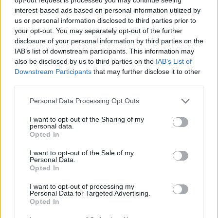
Prihajajoči dogodki
interest-based ads based on personal information utilized by
us or personal information disclosed to third parties prior to
Poletni bolšji sejem
AVG
your opt-out. You may separately opt-out of the further
8
08:00
disclosure of your personal information by third parties on the
Spider-Man: Nov dan
IAB’s list of downstream participants. This information may
AVG
8
18:00
also be disclosed by us to third parties on the
IAB’s List of
Downstream Participants
that may further disclose it to other
Fuj, gosenica!
AVG
third parties.
8
10:00
Personal Data Processing Opt Outs
Backrooms: Brez izhoda
AVG
8
21:00
I want to opt-out of the Sharing of my
personal data.
Opted In
Vsi dogodki →
I want to opt-out of the Sale of my
Personal Data.
Opted In
Najbolj brano
I want to opt-out of processing my
Personal Data for Targeted Advertising.
Pretep v gostinskem lokalu v Velenju: 46-letnik
1
Opted In
moškega udaril s steklenico in ga zabodel