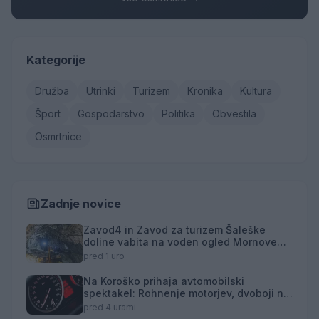
Kategorije
Družba
Utrinki
Turizem
Kronika
Kultura
Šport
Gospodarstvo
Politika
Obvestila
Osmrtnice
Zadnje novice
Zavod4 in Zavod za turizem Šaleške
doline vabita na voden ogled Mornove
zijalke
pred 1 uro
Na Koroško prihaja avtomobilski
spektakel: Rohnenje motorjev, dvoboji na
progah in atraktivni Car Meet
pred 4 urami