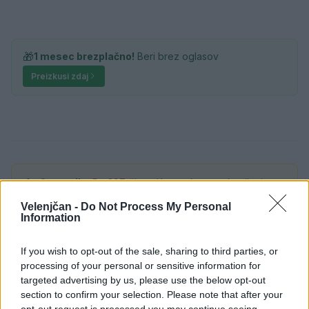
🎁
1 mesec brezplačno!
Beri brez oglasov
Preizkusi zdaj
Opozorilo:
Po 297. členu Kazenskega zakonika je
posameznik kazensko odgovoren za javno spodbujanje
Velenjčan -
Do Not Process My Personal
sovraštva, nasilja ali nestrpnosti. Komentarji z žaljivimi,
Information
rasističnimi, diskriminatornimi ali nezakonitimi vsebinami
bodo odstranjeni.
Pravila komentiranja →
If you wish to opt-out of the sale, sharing to third parties, or
processing of your personal or sensitive information for
targeted advertising by us, please use the below opt-out
Failed to fetch
section to confirm your selection. Please note that after your
opt-out request is processed you may continue seeing