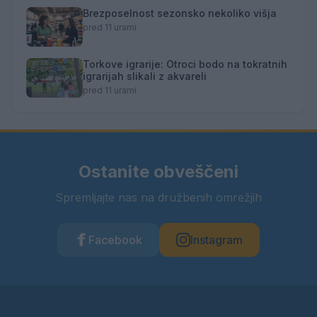
Brezposelnost sezonsko nekoliko višja
pred 11 urami
Torkove igrarije: Otroci bodo na tokratnih
igrarijah slikali z akvareli
pred 11 urami
Ostanite obveščeni
Spremljajte nas na družbenih omrežjih
Facebook
Instagram