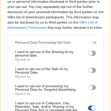
us or personal information disclosed to third parties prior to
prostitucije;
your opt-out. You may separately opt-out of the further
disclosure of your personal information by third parties on the
IAB’s list of downstream participants. This information may
V povezavi z omenjeno problematiko velja
also be disclosed by us to third parties on the
IAB’s List of
poudariti, da storilci z zlorabo odvisnega in
Downstream Participants
that may further disclose it to other
third parties.
podrejenega položaja domnevnih žrtev in z
zlorabo ranljivosti žrtev dosežejo žrtvino
Personal Data Processing Opt Outs
podreditev in vdajanje v prostitucijo. Ugotavlja se,
I want to opt-out of the Sharing of my
personal data.
da storilci žrtev ne prisiljujejo v prostitucijo z
Opted In
uporabo fizične sile in z omejevanjem gibanja,
I want to opt-out of the Sale of my
Personal Data.
temveč za njihov nadzor uporabljajo prefinjene
Opted In
metode ekonomskega prisiljevanja oziroma
I want to opt-out of processing my
spravljanja v finančno odvisnosti, kot npr. s
Personal Data for Targeted Advertising.
Opted In
finančnim kaznovanjem za nespoštovanje
I want to opt-out of Collection, Use,
hišnega reda in pravil na delovnem mestu, fiktivno
Retention, Sale, and/or Sharing of my
Personal Data that Is Unrelated with the