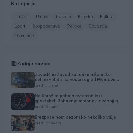
Kategorije
Družba
Utrinki
Turizem
Kronika
Kultura
Šport
Gospodarstvo
Politika
Obvestila
Osmrtnice
Zadnje novice
Zavod4 in Zavod za turizem Šaleške
doline vabita na voden ogled Mornove
zijalke
pred 15 urami
Na Koroško prihaja avtomobilski
spektakel: Rohnenje motorjev, dvoboji na
progah in atraktivni Car Meet
pred 18 urami
Brezposelnost sezonsko nekoliko višja
pred 1 dnevom