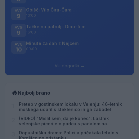
Obišči Vilo Čira-Čara
AVG
9
10:00
Tačke na patrulji: Dino-film
AVG
9
16:00
Minute za šah z Nejcem
AVG
10
09:00
Vsi dogodki →
Najbolj brano
Pretep v gostinskem lokalu v Velenju: 46-letnik
1
moškega udaril s steklenico in ga zabodel
(VIDEO) "Mislil sem, da je konec": Lastnik
2
velenjske picerije o padcu s padalom na
Hrvaškem
Dopustniška drama: Policija pričakala letalo s
3
Korošico po pristanku