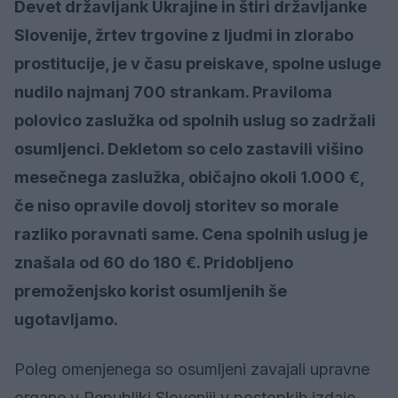
Devet državljank Ukrajine in štiri državljanke
Slovenije, žrtev trgovine z ljudmi in zlorabo
prostitucije, je v času preiskave, spolne usluge
nudilo najmanj 700 strankam. Praviloma
polovico zaslužka od spolnih uslug so zadržali
osumljenci. Dekletom so celo zastavili višino
mesečnega zaslužka, običajno okoli 1.000 €,
če niso opravile dovolj storitev so morale
razliko poravnati same. Cena spolnih uslug je
znašala od 60 do 180 €. Pridobljeno
premoženjsko korist osumljenih še
ugotavljamo.
Poleg omenjenega so osumljeni zavajali upravne
organe v Republiki Sloveniji v postopkih izdaje