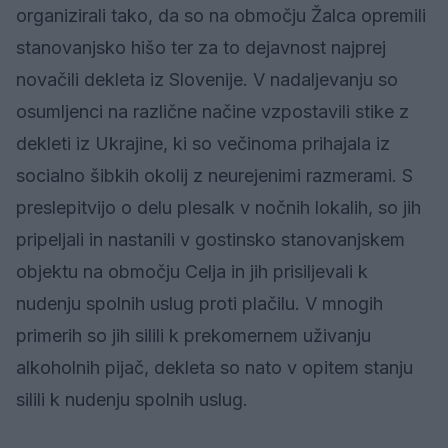
organizirali tako, da so na območju Žalca opremili
stanovanjsko hišo ter za to dejavnost najprej
novačili dekleta iz Slovenije. V nadaljevanju so
osumljenci na različne načine vzpostavili stike z
dekleti iz Ukrajine, ki so večinoma prihajala iz
socialno šibkih okolij z neurejenimi razmerami. S
preslepitvijo o delu plesalk v nočnih lokalih, so jih
pripeljali in nastanili v gostinsko stanovanjskem
objektu na območju Celja in jih prisiljevali k
nudenju spolnih uslug proti plačilu. V mnogih
primerih so jih silili k prekomernem uživanju
alkoholnih pijač, dekleta so nato v opitem stanju
silili k nudenju spolnih uslug.