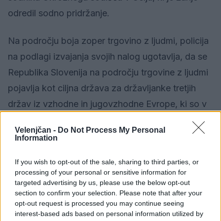
odredil sodno pridržanje.
Na področju boja zoper trgovino z ljudmi, policija
na podlagi izvajanja svojih nalog ugotavlja, da se
Republika Slovenija na področju trgovine z ljudmi
pojavlja kot ciljna država za državljanke tretjih
držav iz vzhodne in jugovzhodne Evrope, ki so v
Republiki Sloveniji izkoriščane v zvezi prostitucije
Velenjčan -
Do Not Process My Personal
(Ukrajina, Moldavije in Srbija) in za dekleta iz
Information
območja EU (Madžarska, Slovaška), ki v
If you wish to opt-out of the sale, sharing to third parties, or
Republiki Sloveniji nimajo urejenega začasnega
processing of your personal or sensitive information for
prebivanja, niti niso zaposlene in ustrezno
targeted advertising by us, please use the below opt-out
section to confirm your selection. Please note that after your
socialno in zdravstveno zavarovane. Navedene
opt-out request is processed you may continue seeing
se v Sloveniji ukvarjajo z izvajanjem stanovanjske
interest-based ads based on personal information utilized by