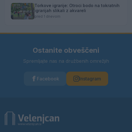
Torkove igrarije: Otroci bodo na tokratnih
igrarijah slikali z akvareli
pred 1 dnevom
Ostanite obveščeni
Spremljajte nas na družbenih omrežjih
Facebook
Instagram