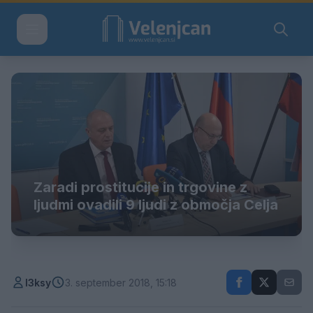
Zaradi prostitucije in trgovine z
ljudmi ovadili 9 ljudi z območja Celja
l3ksy
3. september 2018, 15:18