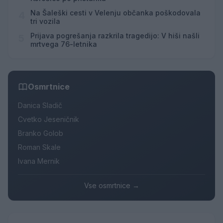
Na Šaleški cesti v Velenju občanka poškodovala
4
tri vozila
Prijava pogrešanja razkrila tragedijo: V hiši našli
5
mrtvega 76-letnika
Osmrtnice
Danica Sladič
Cvetko Jeseničnik
Branko Golob
Roman Skale
Ivana Mernik
Vse osmrtnice →