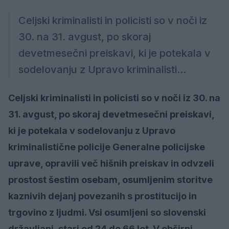
Celjski kriminalisti in policisti so v noči iz
30. na 31. avgust, po skoraj
devetmesečni preiskavi, ki je potekala v
sodelovanju z Upravo kriminalisti...
Celjski kriminalisti in policisti so v noči iz 30. na
31. avgust, po skoraj devetmesečni preiskavi,
ki je potekala v sodelovanju z Upravo
kriminalistične policije Generalne policijske
uprave, opravili več hišnih preiskav in odvzeli
prostost šestim osebam, osumljenim storitve
kaznivih dejanj povezanih s prostitucijo in
trgovino z ljudmi. Vsi osumljeni so slovenski
državljani, stari od 24 do 66 let. V obširni