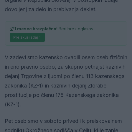
dovoljenj za delo in prebivanja deklet.
🎁
1 mesec brezplačno!
Beri brez oglasov
Preizkusi zdaj
V zadevi smo kazensko ovadili osem oseb fizičnih
in eno pravno osebo, za skupno petnajst kaznivih
dejanj Trgovine z ljudmi po členu 113 kazenskega
zakonika (KZ-1) in kaznivih dejanj Zlorabe
prostitucije po členu 175 Kazenskega zakonika
(KZ-1).
Pet oseb smo v soboto privedli k preiskovalnem
sodniku Okrožnega sodišča v Celju, ki je zanje